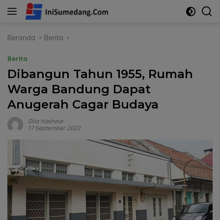
Langsung
ke
konten
Beranda
Berita
Berita
Dibangun Tahun 1955, Rumah
Warga Bandung Dapat
Anugerah Cagar Budaya
Dila Nashear
17 September 2022