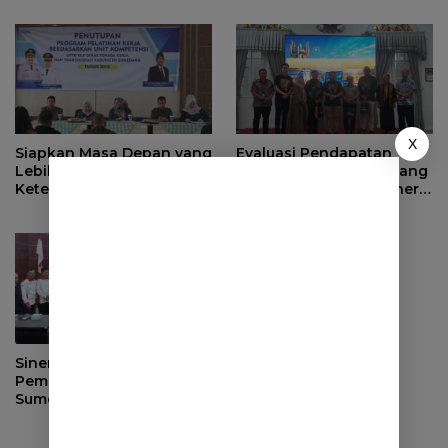
Ahli Waris di Sumedang
X
Siapkan Masa Depan yang
Evaluasi Pendapatan
Lebih Baik, BPJS
Daerah, Bupati Sumedang
Ketenagakerjaan Tutup
Minta OPD Perkuat Sinergi
Program Persiapan Kerja
dan Digitalisasi Pajak
di BLK Sumedang
Sinergi dengan
Pemerintah Desa, DPRD
Sumedang Fokus Awasi
Program Strategis
Nasional