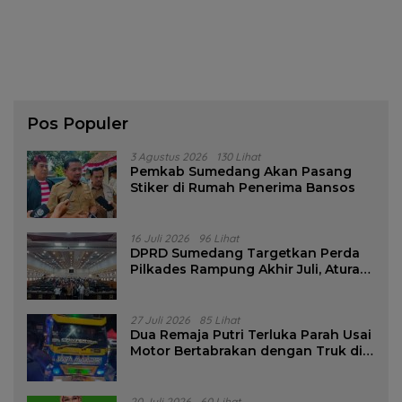
Pos Populer
3 Agustus 2026
130 Lihat
Pemkab Sumedang Akan Pasang
Stiker di Rumah Penerima Bansos
16 Juli 2026
96 Lihat
DPRD Sumedang Targetkan Perda
Pilkades Rampung Akhir Juli, Aturan
Pencalonan Diperjelas
27 Juli 2026
85 Lihat
Dua Remaja Putri Terluka Parah Usai
Motor Bertabrakan dengan Truk di
Tanjungsari Sumedang
20 Juli 2026
60 Lihat