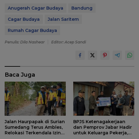
Anugerah Cagar Budaya
Bandung
Cagar Budaya
Jalan Saritem
Rumah Cagar Budaya
Penulis: Dila Nashear
Editor: Acep Sandi
Baca Juga
Jalan Haurpapak di Surian
BPJS Ketenagakerjaan
Sumedang Terus Ambles,
dan Pemprov Jabar Hadir
Relokasi Terkendala Izin
untuk Keluarga Pekerja,
Kementerian Kehutanan
Serahkan Manfaat kepada