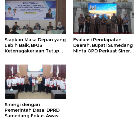
Siapkan Masa Depan yang
Evaluasi Pendapatan
Lebih Baik, BPJS
Daerah, Bupati Sumedang
Ketenagakerjaan Tutup
Minta OPD Perkuat Sinergi
Program Persiapan Kerja
dan Digitalisasi Pajak
di BLK Sumedang
Sinergi dengan
Pemerintah Desa, DPRD
Sumedang Fokus Awasi
Program Strategis
Nasional