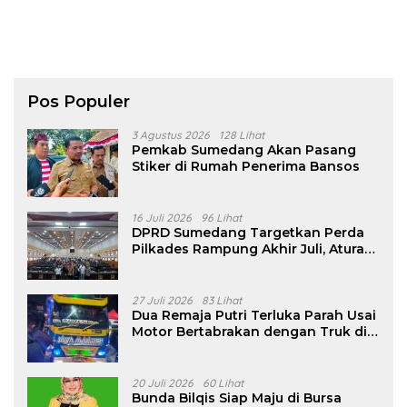
Pos Populer
3 Agustus 2026
128 Lihat
Pemkab Sumedang Akan Pasang
Stiker di Rumah Penerima Bansos
16 Juli 2026
96 Lihat
DPRD Sumedang Targetkan Perda
Pilkades Rampung Akhir Juli, Aturan
Pencalonan Diperjelas
27 Juli 2026
83 Lihat
Dua Remaja Putri Terluka Parah Usai
Motor Bertabrakan dengan Truk di
Tanjungsari Sumedang
20 Juli 2026
60 Lihat
Bunda Bilqis Siap Maju di Bursa