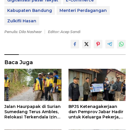
digitalisasi pasar rakyat
E-Commerce
Kabupaten Bandung
Menteri Perdagangan
Zulkifli Hasan
Penulis: Dila Nashear
Editor: Acep Sandi
Baca Juga
Jalan Haurpapak di Surian
BPJS Ketenagakerjaan
Sumedang Terus Ambles,
dan Pemprov Jabar Hadir
Relokasi Terkendala Izin
untuk Keluarga Pekerja,
Kementerian Kehutanan
Serahkan Manfaat kepada
Ahli Waris di Sumedang