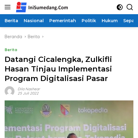
Langsung
ke
konten
Berita
Nasional
Pemerintah
Politik
Hukum
Sepak
Beranda
Berita
Berita
Datangi Cicalengka, Zulkifli
Hasan Tinjau Implementasi
Program Digitalisasi Pasar
Dila Nashear
25 Juli 2022