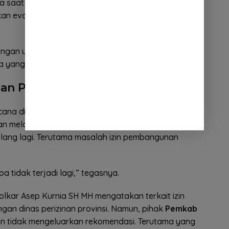
 saat ini
Polres Sumedang
bersama beberapa
an evakuasi wilayah yang terimbas banjir bandang
ungan untuk melakukan pembersihan. Baik itu
ya yang terbawa banjir bandang kemarin,” ujarnya.
nan Perumahan
cana di
Cimanggung
yang diduga ada campur
an melakukan evaluasi dan langkah langkah
ulang lagi. Terutama masalah izin pembangunan
a tidak terjadi lagi,” tegasnya.
lkar Asep Kurnia SH MH mengatakan terkait izin
n dinas perizinan provinsi. Namun, pihak
Pemkab
gan tidak mengeluarkan rekomendasi. Terutama yang