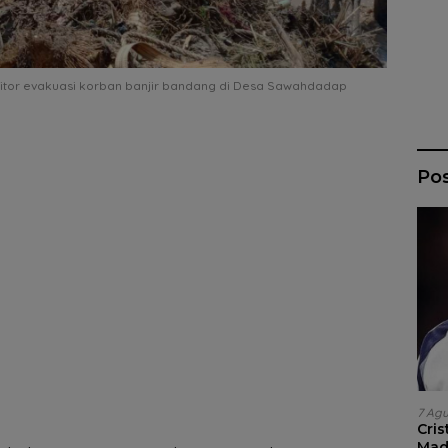
tor evakuasi korban banjir bandang di Desa Sawahdadap
Po
7 Ag
Cri
Madr