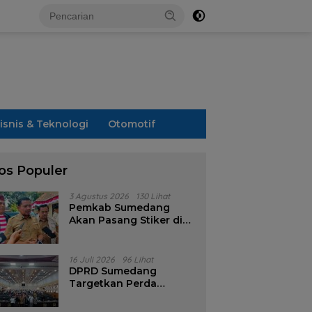
isnis & Teknologi
Otomotif
os Populer
3 Agustus 2026
130 Lihat
Pemkab Sumedang
Akan Pasang Stiker di
Rumah Penerima
Bansos
16 Juli 2026
96 Lihat
DPRD Sumedang
Targetkan Perda
Pilkades Rampung
Akhir Juli, Aturan