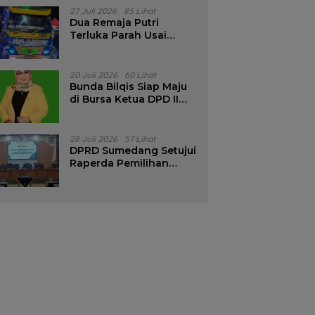
Pencalonan Diperjelas
27 Juli 2026
85 Lihat
Dua Remaja Putri
Terluka Parah Usai
Motor Bertabrakan
dengan Truk di
Tanjungsari Sumedang
20 Juli 2026
60 Lihat
Bunda Bilqis Siap Maju
di Bursa Ketua DPD II
Golkar Sumedang
28 Juli 2026
57 Lihat
DPRD Sumedang Setujui
Raperda Pemilihan
Kepala Desa Tahun
2026 Menjadi Peraturan
Daerah