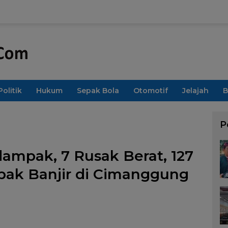
Politik
Hukum
Sepak Bola
Otomotif
Jelajah
B
P
ampak, 7 Rusak Berat, 127
ak Banjir di Cimanggung