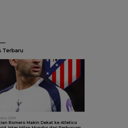
s Terbaru
ustus 2026
stian Romero Makin Dekat ke Atletico
id, Inter Milan Mundur dari Perburuan