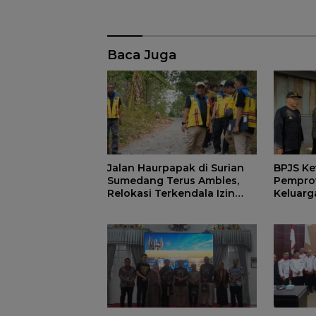
Baca Juga
Jalan Haurpapak di Surian
BPJS Ke
Sumedang Terus Ambles,
Pemprov
Relokasi Terkendala Izin
Keluarg
Kementerian Kehutanan
Manfaat
di Sum