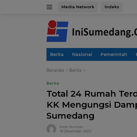
Langsung
Media Network
Indeks
ke
konten
Berita
Nasional
Pemerintah
Beranda
Berita
Berita
Total 24 Rumah Terd
KK Mengungsi Damp
Sumedang
Iman Nurman
18 Desember 2022