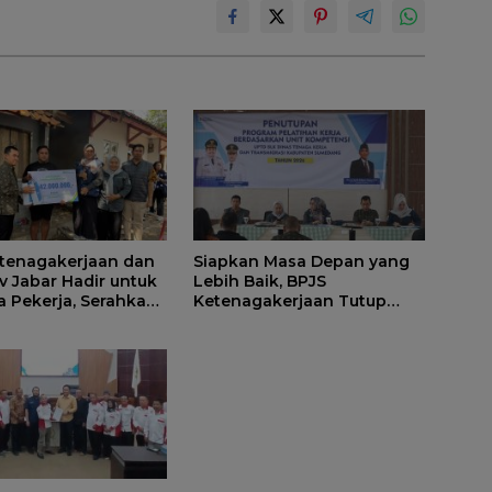
tenagakerjaan dan
Siapkan Masa Depan yang
 Jabar Hadir untuk
Lebih Baik, BPJS
a Pekerja, Serahkan
Ketenagakerjaan Tutup
 kepada Ahli Waris
Program Persiapan Kerja di
edang
BLK Sumedang