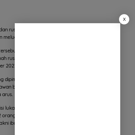
X
ggi dan rusaknya alam di daerah puncak gunung Geulis
n meluap.
rsebut mengakibatkan 7 unit rumah rusak berat, 4
mah rusak ringan, serta memaksa 127 KK untuk
er 2022.
g dipimpin oleh Kapolres Sumedang. Yang terdiri
lawan berhasil menemukan 3 (tiga) orang korban
 arus.
si luka ringan atas nama Ai Juningsih dan terendam
2 orang korban ditemukan di sungai sekitar PT. Dwi
akni ibu dan anak,” ujarnya.