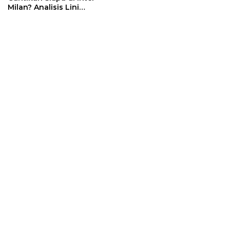
Milan? Analisis Lini
Belakang Era Chivu