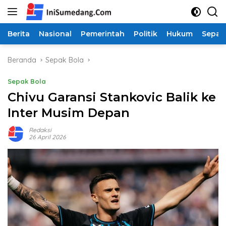
Langsung
ke
konten
Berita
Nasional
Pemerintah
Politik
Hukum
Sepak
Beranda
Sepak Bola
Sepak Bola
Chivu Garansi Stankovic Balik ke
Inter Musim Depan
Redaksi
26 April 2026