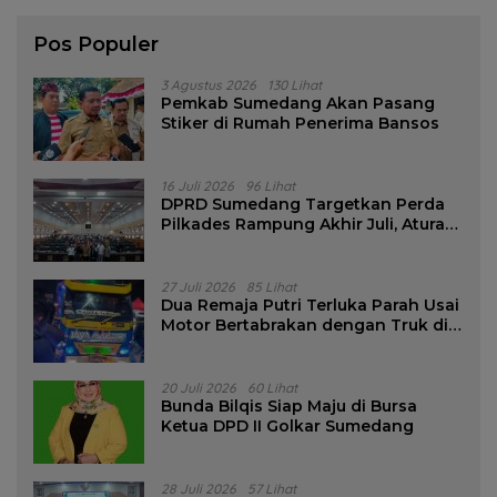
Pos Populer
3 Agustus 2026
130 Lihat
Pemkab Sumedang Akan Pasang
Stiker di Rumah Penerima Bansos
16 Juli 2026
96 Lihat
DPRD Sumedang Targetkan Perda
Pilkades Rampung Akhir Juli, Aturan
Pencalonan Diperjelas
27 Juli 2026
85 Lihat
Dua Remaja Putri Terluka Parah Usai
Motor Bertabrakan dengan Truk di
Tanjungsari Sumedang
20 Juli 2026
60 Lihat
Bunda Bilqis Siap Maju di Bursa
Ketua DPD II Golkar Sumedang
28 Juli 2026
57 Lihat