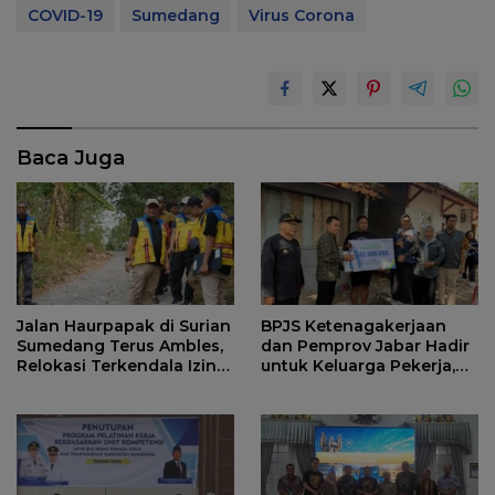
COVID-19
Sumedang
Virus Corona
Baca Juga
Jalan Haurpapak di Surian
BPJS Ketenagakerjaan
Sumedang Terus Ambles,
dan Pemprov Jabar Hadir
Relokasi Terkendala Izin
untuk Keluarga Pekerja,
Kementerian Kehutanan
Serahkan Manfaat kepada
Ahli Waris di Sumedang