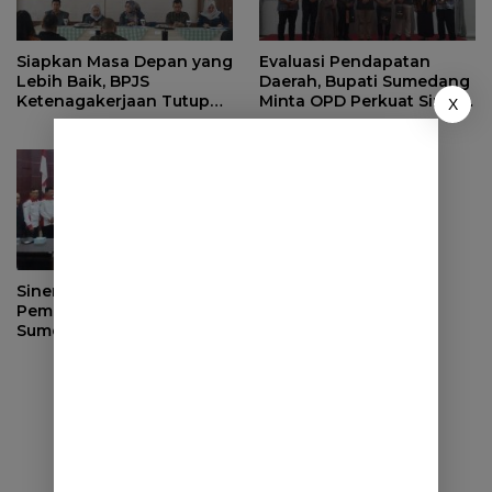
Siapkan Masa Depan yang
Evaluasi Pendapatan
Lebih Baik, BPJS
Daerah, Bupati Sumedang
Ketenagakerjaan Tutup
Minta OPD Perkuat Sinergi
X
Program Persiapan Kerja
dan Digitalisasi Pajak
di BLK Sumedang
Sinergi dengan
Pemerintah Desa, DPRD
Sumedang Fokus Awasi
Program Strategis
Nasional