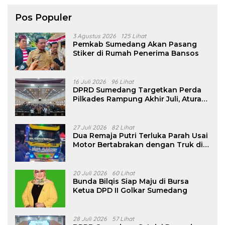
Pos Populer
3 Agustus 2026
125 Lihat
Pemkab Sumedang Akan Pasang
Stiker di Rumah Penerima Bansos
16 Juli 2026
96 Lihat
DPRD Sumedang Targetkan Perda
Pilkades Rampung Akhir Juli, Aturan
Pencalonan Diperjelas
27 Juli 2026
82 Lihat
Dua Remaja Putri Terluka Parah Usai
Motor Bertabrakan dengan Truk di
Tanjungsari Sumedang
20 Juli 2026
60 Lihat
Bunda Bilqis Siap Maju di Bursa
Ketua DPD II Golkar Sumedang
28 Juli 2026
57 Lihat