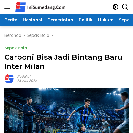
Langsung
ke
konten
Berita
Nasional
Pemerintah
Politik
Hukum
Sepak
Beranda
Sepak Bola
Sepak Bola
Carboni Bisa Jadi Bintang Baru
Inter Milan
Redaksi
26 Mei 2026