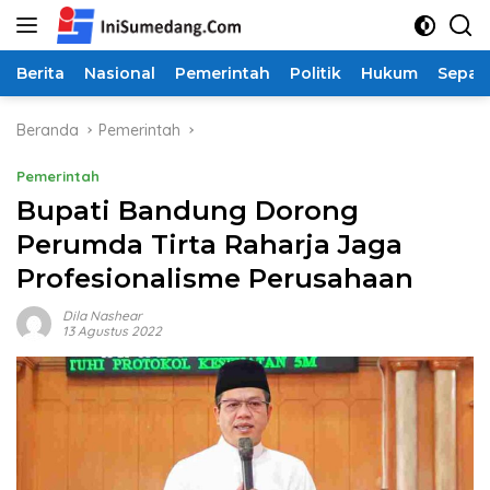
Langsung
ke
konten
Berita
Nasional
Pemerintah
Politik
Hukum
Sepak
Beranda
Pemerintah
Pemerintah
Bupati Bandung Dorong
Perumda Tirta Raharja Jaga
Profesionalisme Perusahaan
Dila Nashear
13 Agustus 2022