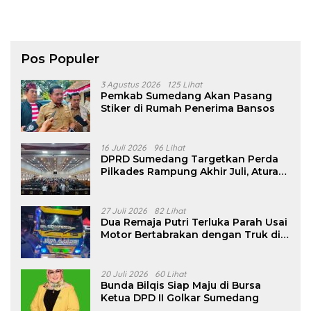
Pos Populer
3 Agustus 2026
125 Lihat
Pemkab Sumedang Akan Pasang
Stiker di Rumah Penerima Bansos
16 Juli 2026
96 Lihat
DPRD Sumedang Targetkan Perda
Pilkades Rampung Akhir Juli, Aturan
Pencalonan Diperjelas
27 Juli 2026
82 Lihat
Dua Remaja Putri Terluka Parah Usai
Motor Bertabrakan dengan Truk di
Tanjungsari Sumedang
20 Juli 2026
60 Lihat
Bunda Bilqis Siap Maju di Bursa
Ketua DPD II Golkar Sumedang