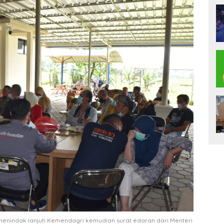
nindak lanjuti Kemendagri kemudian surat edaran dari Menteri