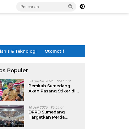
isnis & Teknologi
Otomotif
os Populer
3 Agustus 2026
124 Lihat
Pemkab Sumedang
Akan Pasang Stiker di
Rumah Penerima
Bansos
16 Juli 2026
96 Lihat
DPRD Sumedang
Targetkan Perda
Pilkades Rampung
Akhir Juli, Aturan