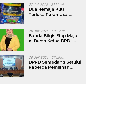
Pencalonan Diperjelas
27 Juli 2026
81 Lihat
Dua Remaja Putri
Terluka Parah Usai
Motor Bertabrakan
dengan Truk di
Tanjungsari Sumedang
20 Juli 2026
60 Lihat
Bunda Bilqis Siap Maju
di Bursa Ketua DPD II
Golkar Sumedang
28 Juli 2026
57 Lihat
DPRD Sumedang Setujui
Raperda Pemilihan
Kepala Desa Tahun
2026 Menjadi Peraturan
Daerah