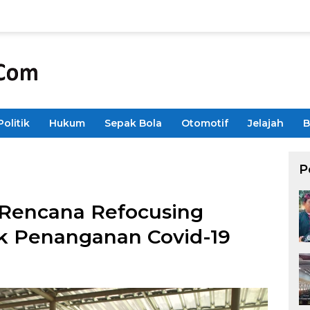
Politik
Hukum
Sepak Bola
Otomotif
Jelajah
B
P
Rencana Refocusing
k Penanganan Covid-19