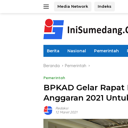
Langsung
Media Network
Indeks
ke
konten
Berita
Nasional
Pemerintah
Beranda
Pemerintah
Pemerintah
BPKAD Gelar Rapat 
Anggaran 2021 Untu
Redaksi
12 Maret 2021