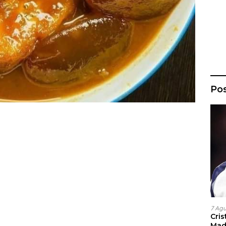
Po
7 Ag
Cri
Madr