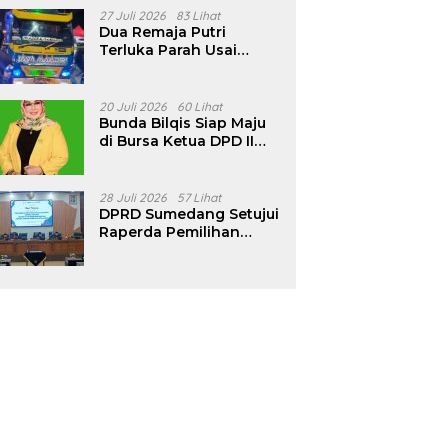
Pencalonan Diperjelas
27 Juli 2026
83 Lihat
Dua Remaja Putri
Terluka Parah Usai
Motor Bertabrakan
dengan Truk di
Tanjungsari Sumedang
20 Juli 2026
60 Lihat
Bunda Bilqis Siap Maju
di Bursa Ketua DPD II
Golkar Sumedang
28 Juli 2026
57 Lihat
DPRD Sumedang Setujui
Raperda Pemilihan
Kepala Desa Tahun
2026 Menjadi Peraturan
Daerah