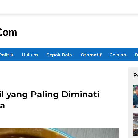
Politik
Hukum
Sepak Bola
Otomotif
Jelajah
B
P
l yang Paling Diminati
ia