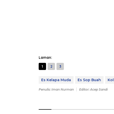
Laman:
1
2
3
Es Kelapa Muda
Es Sop Buah
Kol
Penulis: Iman Nurman
Editor: Acep Sandi