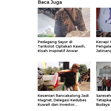
Baca Juga
Pedagang Sayur di
Kecapi 
Tarikolot Ciptakan Kawih,
Pengal
Kisah Inspiratif Anwar
Jatinan
Kesenian Rancakalong Jadi
Sarese
Magnet, Delegasi Kedubes
Tetapka
Kuwait dan Investor
Budaya 
Terpukau di Sumedang