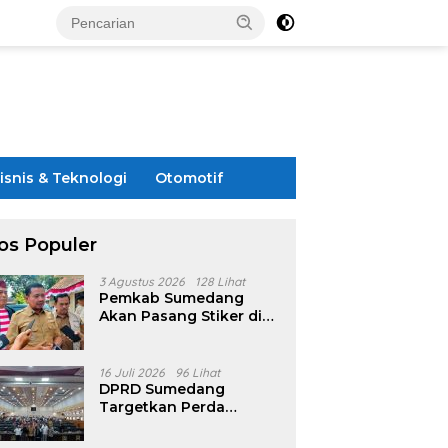
isnis & Teknologi
Otomotif
os Populer
3 Agustus 2026
128 Lihat
Pemkab Sumedang
Akan Pasang Stiker di
Rumah Penerima
Bansos
16 Juli 2026
96 Lihat
DPRD Sumedang
Targetkan Perda
Pilkades Rampung
Akhir Juli, Aturan