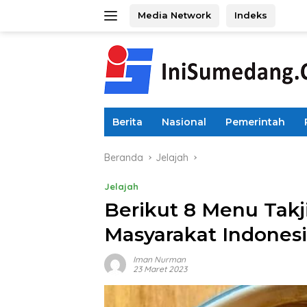
Langsung
Media Network
Indeks
ke
konten
Berita
Nasional
Pemerintah
Beranda
Jelajah
Jelajah
Berikut 8 Menu Takji
Masyarakat Indones
Iman Nurman
23 Maret 2023