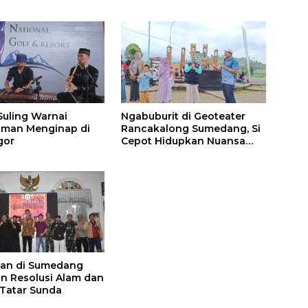
Suling Warnai
Ngabuburit di Geoteater
aman Menginap di
Rancakalong Sumedang, Si
gor
Cepot Hidupkan Nuansa
Budaya dan Dakwah
han di Sumedang
n Resolusi Alam dan
Tatar Sunda