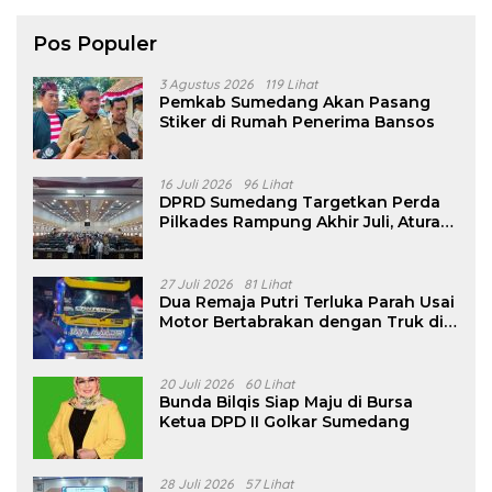
Pos Populer
3 Agustus 2026
119 Lihat
Pemkab Sumedang Akan Pasang
Stiker di Rumah Penerima Bansos
16 Juli 2026
96 Lihat
DPRD Sumedang Targetkan Perda
Pilkades Rampung Akhir Juli, Aturan
Pencalonan Diperjelas
27 Juli 2026
81 Lihat
Dua Remaja Putri Terluka Parah Usai
Motor Bertabrakan dengan Truk di
Tanjungsari Sumedang
20 Juli 2026
60 Lihat
Bunda Bilqis Siap Maju di Bursa
Ketua DPD II Golkar Sumedang
28 Juli 2026
57 Lihat