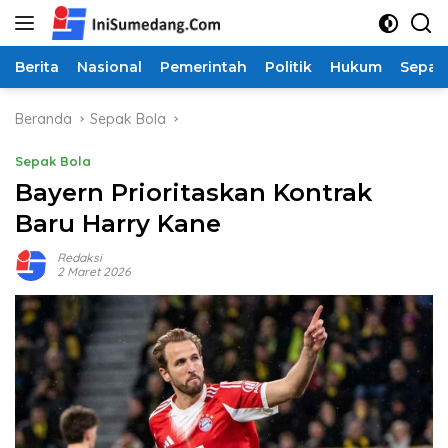
Langsung
ke
konten
Berita
Nasional
Pemerintah
Politik
Hukum
Sepak
Beranda
Sepak Bola
Sepak Bola
Bayern Prioritaskan Kontrak
Baru Harry Kane
Redaksi
2 Maret 2026