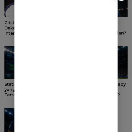
Mengapa Alessandro
Cristian Romero Makin
Bastoni Tetap Jadi
Dekat ke Atletico Madrid,
Pemain Kunci Inter Milan?
Inter Milan Mundur dari
Perburuan
Statistik Moussa Diaby
Bagaimana Moussa Diaby
yang Membuat Inter Milan
Bisa Mengubah
Tertarik Merekrutnya
Permainan Inter Milan?