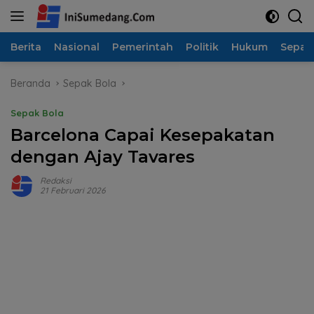
Langsung
ke
konten
Berita
Nasional
Pemerintah
Politik
Hukum
Sepak
Beranda
Sepak Bola
Sepak Bola
Barcelona Capai Kesepakatan
dengan Ajay Tavares
Redaksi
21 Februari 2026