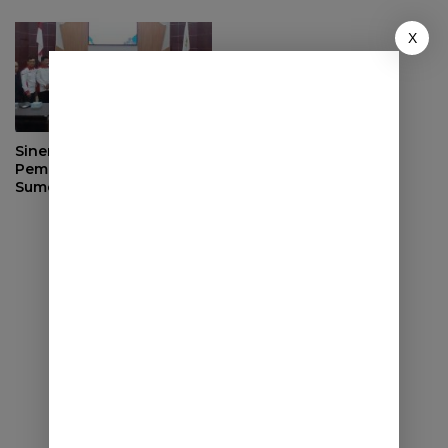
di BLK Sumedang
X
Sinergi dengan
Pemerintah Desa, DPRD
Sumedang Fokus Awasi
Program Strategis
Nasional