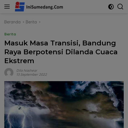
Langsung
ke
konten
Beranda
Berita
Berita
Masuk Masa Transisi, Bandung
Raya Berpotensi Dilanda Cuaca
Ekstrem
Dila Nashear
13 September 2022