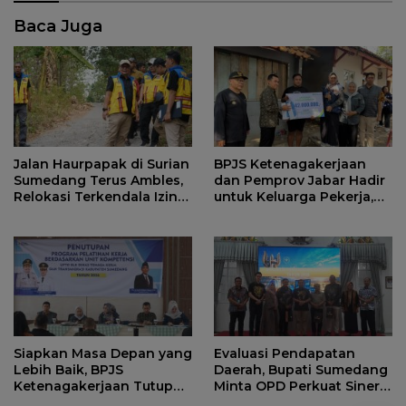
Baca Juga
Jalan Haurpapak di Surian
BPJS Ketenagakerjaan
Sumedang Terus Ambles,
dan Pemprov Jabar Hadir
Relokasi Terkendala Izin
untuk Keluarga Pekerja,
Kementerian Kehutanan
Serahkan Manfaat kepada
Ahli Waris di Sumedang
Siapkan Masa Depan yang
Evaluasi Pendapatan
Lebih Baik, BPJS
Daerah, Bupati Sumedang
Ketenagakerjaan Tutup
Minta OPD Perkuat Sinergi
Program Persiapan Kerja
dan Digitalisasi Pajak