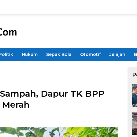
Politik
Hukum
Sepak Bola
Otomotif
Jelajah
B
P
 Sampah, Dapur TK BPP
o Merah