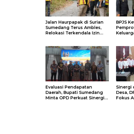
Jalan Haurpapak di Surian
BPJS Ke
Sumedang Terus Ambles,
Pemprov
Relokasi Terkendala Izin
Keluarg
Kementerian Kehutanan
Manfaat
di Sum
Evaluasi Pendapatan
Sinergi
Daerah, Bupati Sumedang
Desa, 
Minta OPD Perkuat Sinergi
Fokus A
dan Digitalisasi Pajak
Strategi