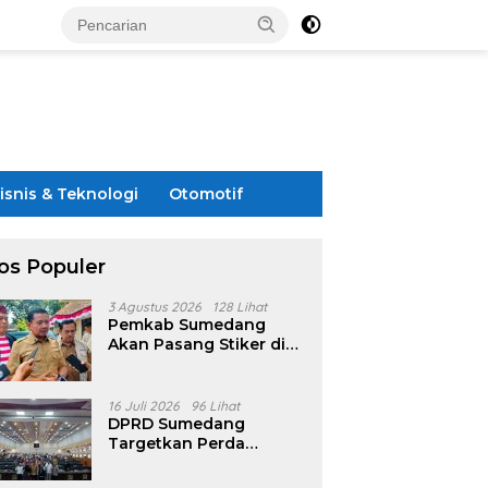
isnis & Teknologi
Otomotif
os Populer
3 Agustus 2026
128 Lihat
Pemkab Sumedang
Akan Pasang Stiker di
Rumah Penerima
Bansos
16 Juli 2026
96 Lihat
DPRD Sumedang
Targetkan Perda
Pilkades Rampung
Akhir Juli, Aturan