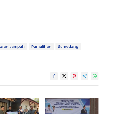
aran sampah
Pamulihan
Sumedang