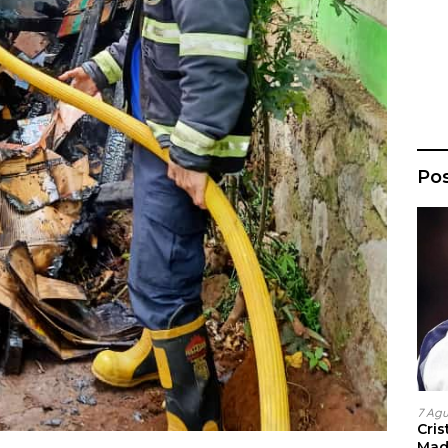
Po
7 Ag
Cri
Madr