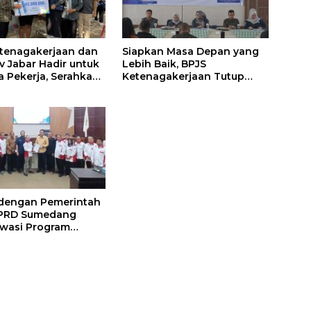
tenagakerjaan dan
Siapkan Masa Depan yang
 Jabar Hadir untuk
Lebih Baik, BPJS
a Pekerja, Serahkan
Ketenagakerjaan Tutup
 kepada Ahli Waris
Program Persiapan Kerja di
edang
BLK Sumedang
 dengan Pemerintah
DPRD Sumedang
wasi Program
s Nasional