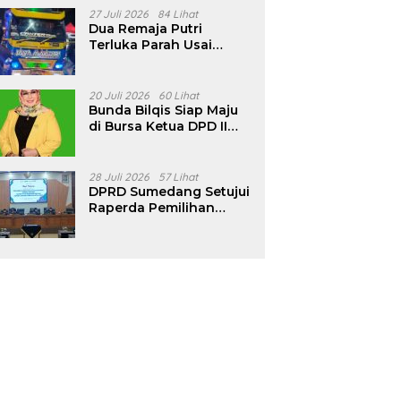
Pencalonan Diperjelas
27 Juli 2026
84 Lihat
Dua Remaja Putri
Terluka Parah Usai
Motor Bertabrakan
dengan Truk di
Tanjungsari Sumedang
20 Juli 2026
60 Lihat
Bunda Bilqis Siap Maju
di Bursa Ketua DPD II
Golkar Sumedang
28 Juli 2026
57 Lihat
DPRD Sumedang Setujui
Raperda Pemilihan
Kepala Desa Tahun
2026 Menjadi Peraturan
Daerah