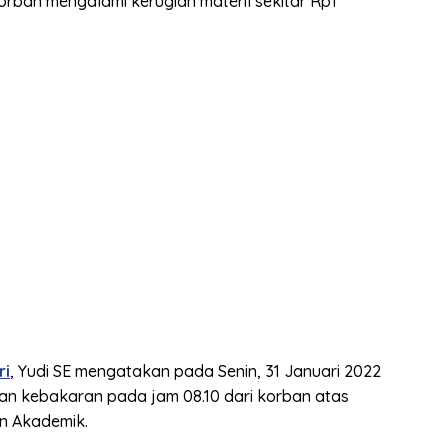
an mengalami kerugian materil sekitar Rp1
ri
, Yudi SE mengatakan pada Senin, 31 Januari 2022
an kebakaran pada jam 08.10 dari korban atas
en Akademik.