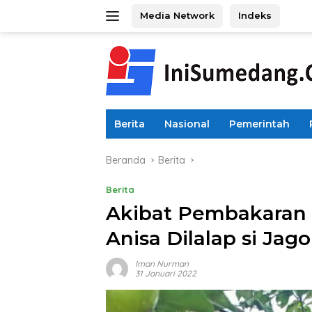
Langsung
Media Network
Indeks
ke
konten
Berita
Nasional
Pemerintah
Beranda
Berita
Berita
Akibat Pembakaran
Anisa Dilalap si Jag
Iman Nurman
31 Januari 2022