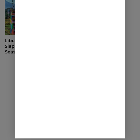
Libur Lebaran, Janspark
Siapkan Event High
Season “Lebaran Happy
Liburan Ready”