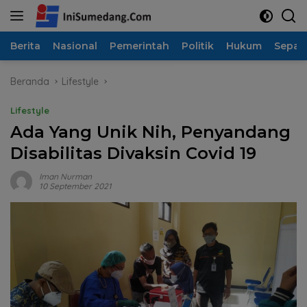
Langsung
ke
konten
Berita
Nasional
Pemerintah
Politik
Hukum
Sepak
Beranda
Lifestyle
Lifestyle
Ada Yang Unik Nih, Penyandang
Disabilitas Divaksin Covid 19
Iman Nurman
10 September 2021