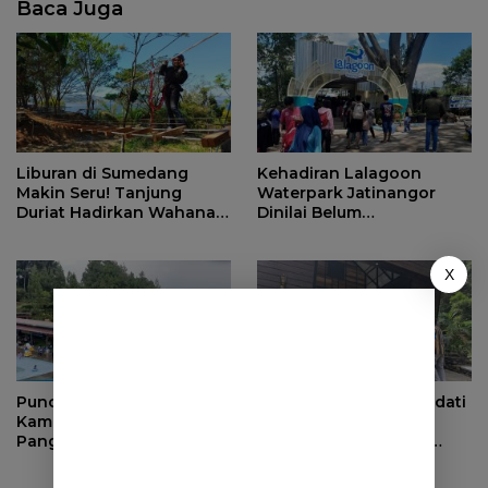
Baca Juga
Liburan di Sumedang
Kehadiran Lalagoon
Makin Seru! Tanjung
Waterpark Jatinangor
Duriat Hadirkan Wahana
Dinilai Belum
Outbound Baru dengan
Dipersiapkan Matang
Panorama Sunrise
Jatigede
X
Puncak Libur Lebaran,
Ribuan Wisatawan Padati
Kampung Wisata
Objek Wisata di
Pangjugjugan Diserbu
Sumedang saat Libur
3.000 Pengunjung per
Lebaran
Hari