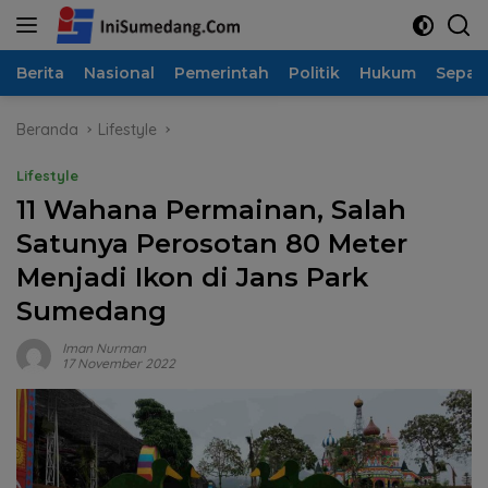
Langsung
ke
konten
Berita
Nasional
Pemerintah
Politik
Hukum
Sepak
Beranda
Lifestyle
Lifestyle
11 Wahana Permainan, Salah
Satunya Perosotan 80 Meter
Menjadi Ikon di Jans Park
Sumedang
Iman Nurman
17 November 2022