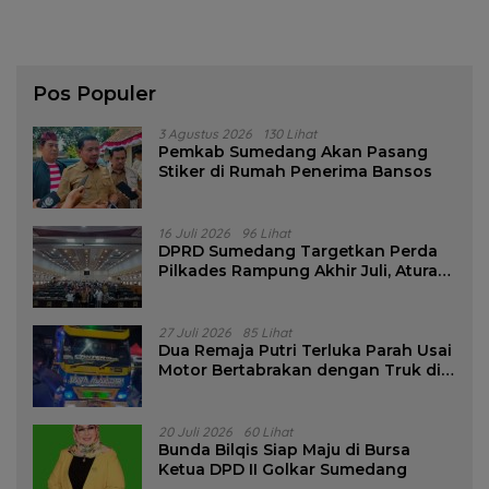
Pos Populer
3 Agustus 2026
130 Lihat
Pemkab Sumedang Akan Pasang
Stiker di Rumah Penerima Bansos
16 Juli 2026
96 Lihat
DPRD Sumedang Targetkan Perda
Pilkades Rampung Akhir Juli, Aturan
Pencalonan Diperjelas
27 Juli 2026
85 Lihat
Dua Remaja Putri Terluka Parah Usai
Motor Bertabrakan dengan Truk di
Tanjungsari Sumedang
20 Juli 2026
60 Lihat
Bunda Bilqis Siap Maju di Bursa
Ketua DPD II Golkar Sumedang