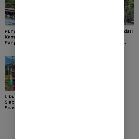
Puncak Libur Lebaran,
Ribuan Wisatawan Padati
Kampung Wisata
Objek Wisata di
Pangjugjugan Diserbu
Sumedang saat Libur
3.000 Pengunjung per
Lebaran
Hari
Libur Lebaran, Janspark
Siapkan Event High
Season “Lebaran Happy
Liburan Ready”