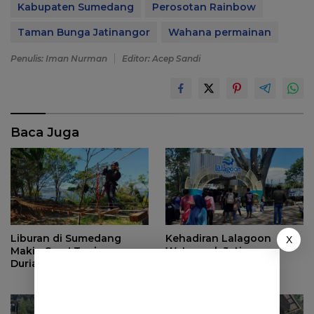
Kabupaten Sumedang
Perosotan Rainbow
Taman Bunga Jatinangor
Wahana permainan
Penulis: Iman Nurman
Editor: Acep Sandi
Baca Juga
Liburan di Sumedang
Kehadiran Lalagoon
X
Makin Seru! Tanjung
Waterpark Jatinangor
Duriat Hadirkan Wahana
Dinilai Belum
Outbound Baru dengan
Dipersiapkan Matang
Panorama Sunrise
Jatigede